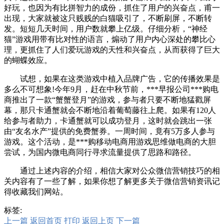
好玩，也因为有比拼智力的成份，抓住了用户的兴奋点，甫一
出现，大家就被这只贱贱的白猫吸引了，不断刷屏，不断转
发。短短几天时间，用户数就攀上亿级。仔细分析，“神经
猫”游戏用带有比对性的语言，煽动了用户内心深处的攀比心
理，更抓住了人们爱玩游戏的天性和兴奋点，从而获得了巨大
的蝴蝶效应。
试想，如果在这类游戏中植入品牌广告，它的传播效果是
多么不可想象!今年9月，赶在中秋节前，***早报公司***购电
商推出了一款“蟹蟹登月”的游戏，参与者只要不断地猛戳屏
幕，那只卡通蟹就会不断地沿着葡萄藤往上爬。如果有120人
给参与者助力，卡通蟹就可以成功登月，这时就会跳出一张
由“友名水产”提供的免费蟹券。一周时间，竟有5万多人参与
游戏。这个活动，是***购移动电商用游戏思维做电商的大胆
尝试，为国内微电商同行寻求流量提供了思路和路径。
通过上述内容的介绍，相信大家对公众微信营销技巧的相
关内容有了一些了解，如果你想了解更多关于微信营销资讯记
得收藏我们网站。
标签:
上一篇
返回首页
打印
返回上页
下一篇