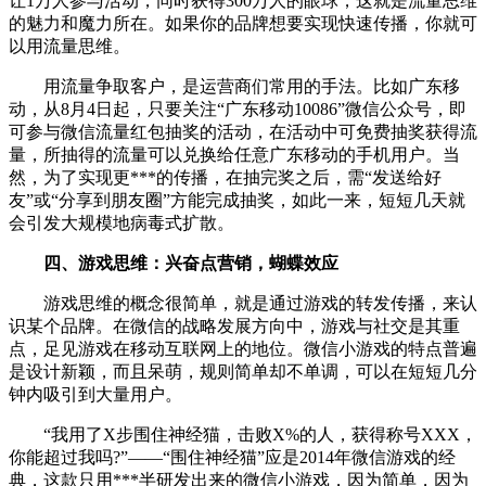
让1万人参与活动，同时获得300万人的眼球，这就是流量思维
的魅力和魔力所在。如果你的品牌想要实现快速传播，你就可
以用流量思维。
用流量争取客户，是运营商们常用的手法。比如广东移
动，从8月4日起，只要关注“广东移动10086”微信公众号，即
可参与微信流量红包抽奖的活动，在活动中可免费抽奖获得流
量，所抽得的流量可以兑换给任意广东移动的手机用户。当
然，为了实现更***的传播，在抽完奖之后，需“发送给好
友”或“分享到朋友圈”方能完成抽奖，如此一来，短短几天就
会引发大规模地病毒式扩散。
四、游戏思维：兴奋点营销，蝴蝶效应
游戏思维的概念很简单，就是通过游戏的转发传播，来认
识某个品牌。在微信的战略发展方向中，游戏与社交是其重
点，足见游戏在移动互联网上的地位。微信小游戏的特点普遍
是设计新颖，而且呆萌，规则简单却不单调，可以在短短几分
钟内吸引到大量用户。
“我用了X步围住神经猫，击败X%的人，获得称号XXX，
你能超过我吗?”——“围住神经猫”应是2014年微信游戏的经
典，这款只用***半研发出来的微信小游戏，因为简单，因为