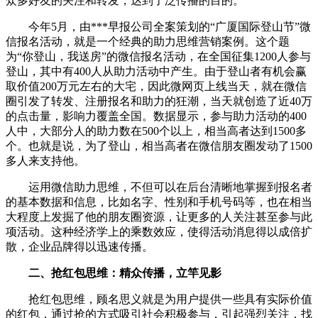
众多好友的关注和转发，达到了泛传播的目的。
今年5月，由***早报公司全案策划的“广厦国际登山节”微
信报名活动，就是一个经典的助力思维营销案例。这个题
为“你登山，我送房”的微信报名活动，在全国征集1200人参与
登山，其中有400人从助力活动中产生。由于登山者有机会赢
取价值200万元左右的大宅，因此微网页上线当天，就在微信
圈引发了转发、注册报名和助力的狂潮，当天就创造了近40万
的点击量，影响力覆盖全国。数据显示，参与助力活动的400
人中，大部分人的助力数在500个以上，相当高者达到1500多
个。也就是说，为了登山，相当高者在微信朋友圈发动了1500
多人来支持他。
运用微信助力思维，不但可以在后台清晰地掌握到报名者
的基本数据和信息，比如名字、性别和手机号码等，也在相当
大程度上发掘了他的朋友圈资源，让更多的人关注甚至参与此
项活动。这种经济学上的乘数效应，使得活动消息得以成倍扩
散，企业品牌得以迅速传播。
二、抢红包思维：精众传播，立竿见影
抢红包思维，顾名思义就是为用户提供一些具有实际价值
的红包，通过抢的方式吸引社会积极参与，引起强烈关注，找