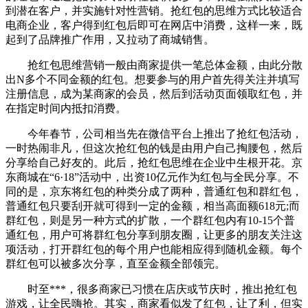
到潜在客户，并实施针对性营销。抢红包的思维方式比较适合
电商企业，客户得到红包后即可在网店中消费，这样一来，既
起到了品牌推广作用，又拉动了商城销售。
抢红包思维营销一般由商家提供一笔总体金额，由此分散
出N多个不同金额的红包。想要参与的用户首先得关注并填写
注册信息，成为某商家的会员，然后到活动页面领取红包，并
在指定时间内抵扣消费。
今年春节，公司相当先在微信平台上推出了抢红包活动，
一时热闹非凡，但这次抢红包的钱是由用户自己掏腰包，然后
分享给自己好友的。此后，抢红包思维在企业中生根开花。京
东商城在“6·18”活动中，出资10亿元作为红包与全民分享。不
同的是，京东将红包的种类分成了两种，普通红包和群红包，
普通红包只要刮开就可得到一定的金额，相当高面额618元;而
群红包，则是另一种方式的扩散，一个群红包内有10-15个普
通红包，用户可将群红包分享到朋友圈，让更多的朋友关注这
项活动，打开群红包的每个用户也能相应得到随机金额。每个
群红包可以被多次分享，直至金额全部领完。
时至***，很多商家已习惯在店庆或节庆时，推出抢红包
游戏，让全民嗨抢。其实，商家看似发了红包，让了利，但实