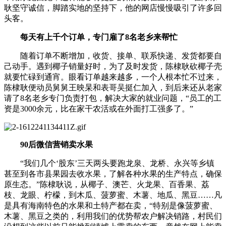
耿坚守诚信，脚踏实地的坚持下，他的网店慢慢吸引了许多回
头客。
每天有上千个订单，专门雇了8名老乡来帮忙
随着订单不断增加，收货、接单、联系快递、发货都要自
己动手。遇到椰子销量好时，为了及时发货，陈棣耿砍椰子壳
就要忙碌到通宵。眼看订单越来越多，一个人根本忙不过来，
陈棣耿便动员舅舅王映杲和表哥吴挺仁加入，到后来还从老家
请了8名老乡专门负责打包，解决大家的就业问题，“员工的工
资是3000余元，比在家干农活或在外面打工强多了。”
90后微信营销卖水果
“我们几个‘股东’三天两头要跑龙泉、龙桥、永兴等乡镇
甚至到各市县果园去收水果，了解各种水果的生产特点，确保
原生态。”陈棣耿说，从椰子、澳芒、火龙果、百香果、荔
枝、龙眼、柠檬，到木瓜、菠萝蜜、木薯、地瓜、黑豆……凡
是具有海南特色的水果和土特产都在卖，“特别是像菠萝蜜、
木薯、黑豆之类的，利用我们的优势帮农户解决销路，村民们