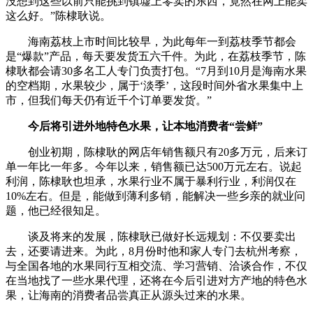
没想到这些以前只能挑到镇墟上零卖的东西，竟然在网上能卖
这么好。”陈棣耿说。
海南荔枝上市时间比较早，为此每年一到荔枝季节都会
是“爆款”产品，每天要发货五六千件。为此，在荔枝季节，陈
棣耿都会请30多名工人专门负责打包。“7月到10月是海南水果
的空档期，水果较少，属于‘淡季’，这段时间外省水果集中上
市，但我们每天仍有近千个订单要发货。”
今后将引进外地特色水果，让本地消费者“尝鲜”
创业初期，陈棣耿的网店年销售额只有20多万元，后来订
单一年比一年多。今年以来，销售额已达500万元左右。说起
利润，陈棣耿也坦承，水果行业不属于暴利行业，利润仅在
10%左右。但是，能做到薄利多销，能解决一些乡亲的就业问
题，他已经很知足。
谈及将来的发展，陈棣耿已做好长远规划：不仅要卖出
去，还要请进来。为此，8月份时他和家人专门去杭州考察，
与全国各地的水果同行互相交流、学习营销、洽谈合作，不仅
在当地找了一些水果代理，还将在今后引进对方产地的特色水
果，让海南的消费者品尝真正从源头过来的水果。