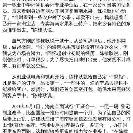
第一职业中学计算机会计专业毕业后，在一家公司当实习话务
员。后来看到身边有朋友开网店卖海南水果，陈棣耿也心动
了。“当时看到一些农户种了水果，却卖不出去，我就想着自
己开一家淘宝店，专卖海南水果和土特产，把家乡有特色的东
西推销出去。”陈棣耿说。
血气方刚的陈棣耿说干就干，从公司辞职后，他开起网
店，做起微商。“当时的海南水果市场还没有现在这么火，但
我认为市场有潜力。”回忆起创业初期的经历，陈棣耿说，刚
刚创业时，订单很少，为了尽快把口碑打出去，他发货不计成
本，有订单就发空运。
从创业做电商和微商开始，陈棣耿就给自己定下“规矩”，
凡是客户的订单，品质第一，“一些坏的、烂的宁愿丢掉也不
能发给客户。发货时，我们还首创真空打包，确保水果完好送
到客户手中。”陈棣耿说。
2016年9月1日，海南全面试行“五证合一、一照一码”登记
制度改革，比全国统一推行时间提前一个月。为了让自己的网
店走上正轨，陈棣耿注册了海南耿直信农业发展有限公司，打
出“耿直信”品牌。“营业执照办理很方便，多证合一，办证时
不用东跑西跑，这样能够将更多的精力放在业务上。”在陈棣