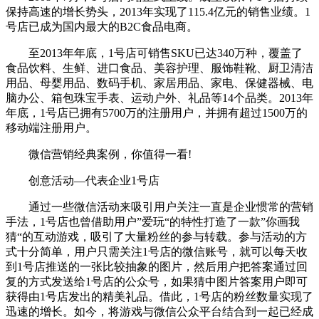
保持高速的增长势头，2013年实现了115.4亿元的销售业绩。1
号店已成为国内最大的B2C食品电商。
至2013年年底，1号店可销售SKU已达340万种，覆盖了
食品饮料、生鲜、进口食品、美容护理、服饰鞋靴、厨卫清洁
用品、母婴用品、数码手机、家居用品、家电、保健器械、电
脑办公、箱包珠宝手表、运动户外、礼品等14个品类。2013年
年底，1号店已拥有5700万的注册用户，并拥有超过1500万的
移动端注册用户。
微信营销经典案例，你值得一看!
创意活动—代表企业1号店
通过一些微信活动来吸引用户关注一直是企业惯常的营销
手法，1号店也曾借助用户”爱玩“的特性打造了一款”你画我
猜“的互动游戏，吸引了大量粉丝的参与转载。参与活动的方
式十分简单，用户只需关注1号店的微信账号，就可以每天收
到1号店推送的一张比较抽象的图片，然后用户把答案通过回
复的方式发送给1号店的公众号，如果猜中图片答案用户即可
获得由1号店发出的精美礼品。借此，1号店的粉丝数量实现了
迅速的增长。如今，将游戏与微信公众平台结合到一起已经成