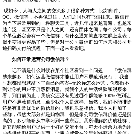
现如今，人与人之间的交流多了很多种方式，比如邮件、
QQ、微信等，不再像过往，人们之间只有书信往来。微信作
为当下最常用到的一种聊天工具，近几年越来越普遍，也越来
越广泛，甚至不只是个人之间，还有团体之间，每个公司，每
个单位必定会有一个微信群，有什么通知就直接在群上发表，
似乎变得更容易了些，但是对于公司微信群如何运营和公司开
通扫码支付的流程，下面一起来看看吧。
如何正常运营公司微信群？
记不清是什么时候在某个社区看到一个问题——「微信群
越来越多，如何运营微信群才能让用户不屏蔽消息?」。我当
时想都没想就敲下了自己的答案–无论你怎么运营，你都做不
到让你的用户不屏蔽群消息。就我个人的生活经验和观察来
看，到目前为止，我确实还没有见过哪个群能够 100% 做到让
用户不屏蔽群消息，至少我个人是这样。当然，我们不能排除
还是有非常优质的微信群的，我也乐意相信。我本人也加了一
些群，虽然大部分都是购物群，但是像公司微信群价值还是挺
高的，多少能够从中学习到一些东西。我所理解的优质社群，
是它能够给用户提供一个好的交流平台，每天不遗余力地为用
户提供他们想要的东西，让用户感觉在这里能够获得「价值」