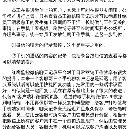
员工在跟进微信上的客户，实际上可能在跟朋友闲聊，公
司很难进行监管，只有查看员工微信聊天记录才可以彻底杜绝
员工消极怠工的发生如上班期间不干活，长期做与工作无关的
事情，在手机上看视频、刷微博等甚至长时间离开办公场所，
办理私事等。统一给员工发放红鹰工作手机，监督一步到位。
①微信的聊天的记录监控，这个是重要之重的。
②手机的通话的内容的记录，包括录音跟短信的查看等都
可以清楚的看到。
红鹰监控微信聊天记录平台对于日常营销工作效率有很大
的提升，本来一个客服两三个手机聊客户还总是延迟，用了客
服系统以后可以使用快捷回复功能，把常用的一些话术设置
好，相似问题一键回复，现在在原有基础上有了很大的改进，
代替PC客户端和微信网页版，通过传输手机端微信APP数据
到电脑端，不用再像以前一样反复扫码登陆，给客户打标签与
手机端实时同步，聊天记录毫无延迟并且永久保存，老板随时
查看。员工使用云客服时所有客户由管理员进行分配，相当于
把微信上所有的客户集中在一个虚拟流量池中，然后由管理员
分配给客服人员，客服无需手机就可以完成客户沟通以及朋友