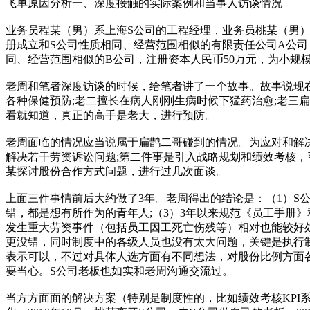
飞单原因分析一、深度接触的实际案例和当事人访谈情况
业务员程某（男）系上海S公司的工程经理，业务员桃某（男）
册成立和S公司性质相同、经营范围相似的有限责任公司A公司，
同、经营范围相似的B公司，注册资本人民币50万元，为小规模
老周和笔者深度访谈的时候，给笔者讲了一个故事。故事说现
各种保健预防;老二擅长在病人刚刚生病时候下猛药治愈;老三
看就知道，真正的高手是老大，进行预防。
老周面临的情况应当说属于扁鹊二哥碰到的情况。为应对和解
解决若干劳资诉讼问题;第二件事是引入战略规划和绩效考核
某探讨股份合作方式问题，进行过几次面谈。
上面三件事情前后大约做了3年。老周得出的结论是：（1）S
错，都是想有所作为的青年人;（3）3年以来规范《员工手册
发生重大劳资事件（包括员工因工死亡伤残等）相对也能较好处
更没错，同时制度中的各级人员也没有太大问题，关键是执行
表示可以，不过对具体人选方面有不同想法，对股份比例方面
要当心。S公司老板也如实和老周沟通交流过。
当方方面面的解决方案（特别是制度性的，比如绩效考核KP