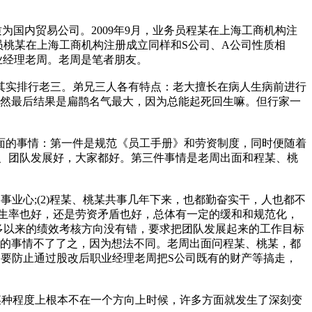
国内贸易公司。2009年9月，业务员程某在上海工商机构注
务员桃某在上海工商机构注册成立同样和S公司、A公司性质相
职业经理老周。老周是笔者朋友。
其实排行老三。弟兄三人各有特点：老大擅长在病人生病前进行
当然最后结果是扁鹊名气最大，因为总能起死回生嘛。但行家一
面的事情：第一件是规范《员工手册》和劳资制度，同时便随着
、团队发展好，大家都好。第三件事情是老周出面和程某、桃
业心;(2)程某、桃某共事几年下来，也都勤奋实干，人也都不
发生率也好，还是劳资矛盾也好，总体有一定的缓和和规范化，
年多以来的绩效考核方向没有错，要求把团队发展起来的工作目标
讨的事情不了了之，因为想法不同。老周出面问程某、桃某，都
要防止通过股改后职业经理老周把S公司既有的财产等搞走，
某种程度上根本不在一个方向上时候，许多方面就发生了深刻变