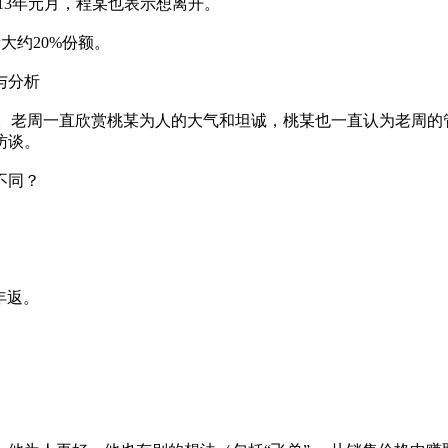
013年元月，程某也表示想离开。
大约20%份额。
与分析
拜访。老周一直欣赏桃某为人的大气和坦诚，桃某也一直认为老周
访谈。
不同？
。
年返。