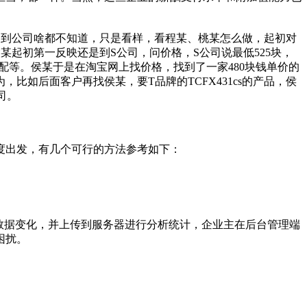
刚到公司啥都不知道，只是看样，看程某、桃某怎么做，起初对
某起初第一反映还是到S公司，问价格，S公司说最低525块，
配等。侯某于是在淘宝网上找价格，找到了一家480块钱单价的
如后面客户再找侯某，要T品牌的TCFX431cs的产品，侯
司。
度出发，有几个可行的方法参考如下：
数据变化，并上传到服务器进行分析统计，企业主在后台管理端
困扰。