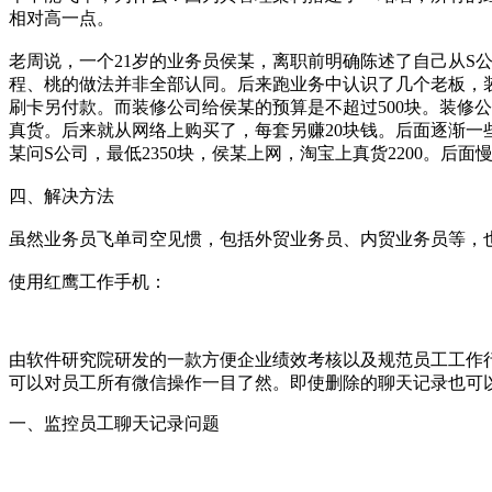
相对高一点。
老周说，一个21岁的业务员侯某，离职前明确陈述了自己从
程、桃的做法并非全部认同。后来跑业务中认识了几个老板，装修
刷卡另付款。而装修公司给侯某的预算是不超过500块。装修
真货。后来就从网络上购买了，每套另赚20块钱。后面逐渐一些
某问S公司，最低2350块，侯某上网，淘宝上真货2200。
四、解决方法
虽然业务员飞单司空见惯，包括外贸业务员、内贸业务员等，
使用红鹰工作手机：
由软件研究院研发的一款方便企业绩效考核以及规范员工工作
可以对员工所有微信操作一目了然。即使删除的聊天记录也可
一、监控员工聊天记录问题