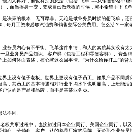
为人再好，他也有别的想法（包括“飞单”----从销售价格中赚
的），而当摇身一变，变成自己做老板的时候，就不希望手下飞
，是决策的根本，无可厚非。无论是做业务员时候的想飞单，还
操作，每月工资未必够汽油费和销售交际公关费用。怎么活？一家
，业务员内心有不平衡。飞单这件事情，和人的素质其实没有太
，一旦业务员产品知识、客户群（包括工程和零售客群）、资金
子上如何体面表述，核心就这么回事情。“为什么给你打工”的背
世界上没有傻子老板。世界上更没有傻子员工。如果产品不同质
极高，其员工的基本待遇相对行业平均水平也明显高，上班能活
客户认的是产品和品牌，而不是某某业务员。
想法不同。
的老板共事过程中，也接触过日本企业同行、美国企业同行，以
经销商、分销商、客户，认的都是厂家的品牌，无论那个业务员