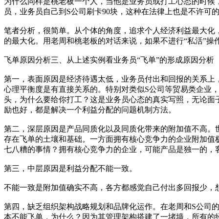
为什么同样是桃老板一个人，当他是业务员或打工心态的时候，他
员，业务员自己到S公司刷卡90块，这种在法律上也是不许可
笔者分析，很简单。从个体的角度，追求个人经济利益最大化
的最大化。用老周和桃老板的对话来说，如果不进行“私活”
飞单原因分析三、从上述实例看业务员“飞单”的形成原因分析
第一，表面原因是经济待遇太低，业务员付出和回报的关系上
心理平衡度是有直接关系的。特别对类似S公司等贸易类企业
头，为什么要给你打工？这是业务员心态的真实写照，无论面
励也好，都是解决一个利益分配的问题机制方法。
第二，深层原因是产品同质化以及同质化带来的附加值不高。
存在飞单的土壤和基础。一方面拥有核心竞争力的企业附加值
七八糟的事情？拥有核心竞争力的企业，可能产品是独一的，
第三，中层原因是利益分配不能一致。
不能一致是附加值确实不高，各方都感觉自己付出多回报少，
第四，缺乏组织架构战略规划和品牌化运作。在老周和S公司
本不能飞单，为什么？因为其管理架构搭建了一堵墙，所有的