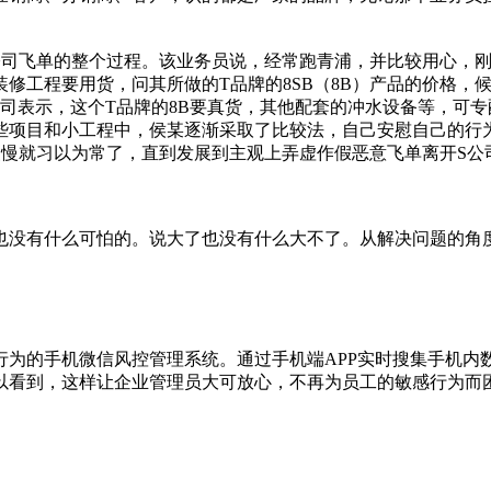
S公司飞单的整个过程。该业务员说，经常跑青浦，并比较用心，
工程要用货，问其所做的T品牌的8SB（8B）产品的价格，候
公司表示，这个T品牌的8B要真货，其他配套的冲水设备等，可专
项目和小工程中，侯某逐渐采取了比较法，自己安慰自己的行为，比
后面慢慢就习以为常了，直到发展到主观上弄虚作假恶意飞单离开S公
也没有什么可怕的。说大了也没有什么大不了。从解决问题的角
行为的手机微信风控管理系统。通过手机端APP实时搜集手机内
以看到，这样让企业管理员大可放心，不再为员工的敏感行为而