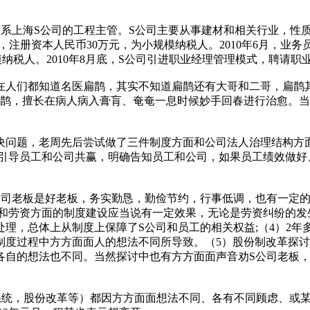
系上海S公司的工程主管。S公司主要从事建材和相关行业，性质为
注册资本人民币30万元，为小规模纳税人。2010年6月，业
纳税人。2010年8月底，S公司引进职业经理管理模式，聘请
在人们都知道名医扁鹊，其实不知道扁鹊还有大哥和二哥，扁鹊
扁鹊，擅长在病人病入膏肓、奄奄一息时候妙手回春进行治愈。
决问题，老周先后尝试做了三件制度方面和公司法人治理结构方
，引导员工和公司共赢，明确告知员工和公司，如果员工绩效做好
公司老板是好老板，务实勤恳，勤俭节约，行事低调，也有一定的事
》和劳资方面的制度建设应当说有一定效果，无论是劳资纠纷的
理，总体上从制度上保障了S公司和员工的相关权益;（4）2
制度过程中方方面面人的想法不同所导致。（5）股份制改革探
各自的想法也不同。当然探讨中也有方方面面声音劝S公司老板，
I系统，股份改革等）都因方方面面想法不同、各有不同顾虑、或