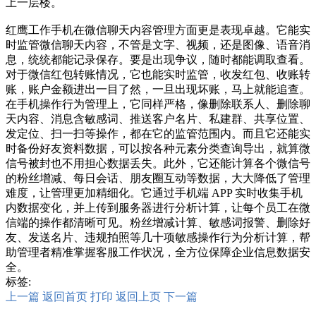
上一层楼。
红鹰工作手机在微信聊天内容管理方面更是表现卓越。它能实
时监管微信聊天内容，不管是文字、视频，还是图像、语音消
息，统统都能记录保存。要是出现争议，随时都能调取查看。
对于微信红包转账情况，它也能实时监管，收发红包、收账转
账，账户金额进出一目了然，一旦出现坏账，马上就能追查。
在手机操作行为管理上，它同样严格，像删除联系人、删除聊
天内容、消息含敏感词、推送客户名片、私建群、共享位置、
发定位、扫一扫等操作，都在它的监管范围内。而且它还能实
时备份好友资料数据，可以按各种元素分类查询导出，就算微
信号被封也不用担心数据丢失。此外，它还能计算各个微信号
的粉丝增减、每日会话、朋友圈互动等数据，大大降低了管理
难度，让管理更加精细化。它通过手机端 APP 实时收集手机
内数据变化，并上传到服务器进行分析计算，让每个员工在微
信端的操作都清晰可见。粉丝增减计算、敏感词报警、删除好
友、发送名片、违规拍照等几十项敏感操作行为分析计算，帮
助管理者精准掌握客服工作状况，全方位保障企业信息数据安
全。
标签:
上一篇
返回首页
打印
返回上页
下一篇