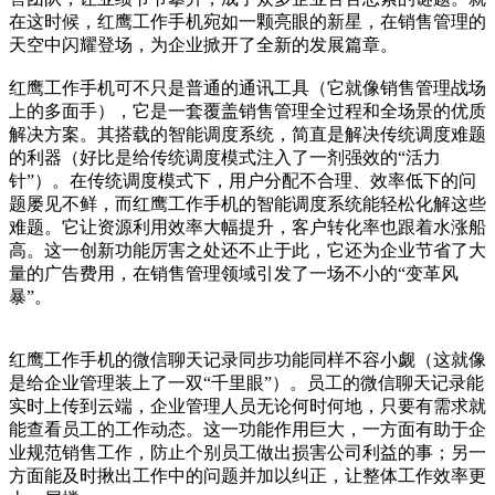
在这时候，红鹰工作手机宛如一颗亮眼的新星，在销售管理的
天空中闪耀登场，为企业掀开了全新的发展篇章。
红鹰工作手机可不只是普通的通讯工具（它就像销售管理战场
上的多面手），它是一套覆盖销售管理全过程和全场景的优质
解决方案。其搭载的智能调度系统，简直是解决传统调度难题
的利器（好比是给传统调度模式注入了一剂强效的“活力
针”）。在传统调度模式下，用户分配不合理、效率低下的问
题屡见不鲜，而红鹰工作手机的智能调度系统能轻松化解这些
难题。它让资源利用效率大幅提升，客户转化率也跟着水涨船
高。这一创新功能厉害之处还不止于此，它还为企业节省了大
量的广告费用，在销售管理领域引发了一场不小的“变革风
暴”。
红鹰工作手机的微信聊天记录同步功能同样不容小觑（这就像
是给企业管理装上了一双“千里眼”）。员工的微信聊天记录能
实时上传到云端，企业管理人员无论何时何地，只要有需求就
能查看员工的工作动态。这一功能作用巨大，一方面有助于企
业规范销售工作，防止个别员工做出损害公司利益的事；另一
方面能及时揪出工作中的问题并加以纠正，让整体工作效率更